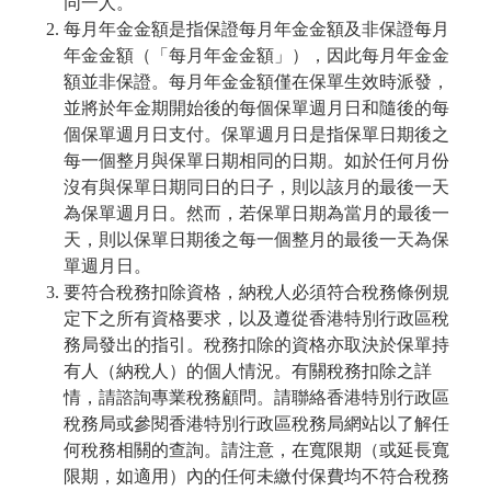
同一人。
每月年金金額是指保證每月年金金額及非保證每月
年金金額（「每月年金金額」），因此每月年金金
額並非保證。每月年金金額僅在保單生效時派發，
並將於年金期開始後的每個保單週月日和隨後的每
個保單週月日支付。保單週月日是指保單日期後之
每一個整月與保單日期相同的日期。如於任何月份
沒有與保單日期同日的日子，則以該月的最後一天
為保單週月日。然而，若保單日期為當月的最後一
天，則以保單日期後之每一個整月的最後一天為保
單週月日。
要符合稅務扣除資格，納稅人必須符合稅務條例規
定下之所有資格要求，以及遵從香港特別行政區稅
務局發出的指引。稅務扣除的資格亦取決於保單持
有人（納稅人）的個人情況。有關稅務扣除之詳
情，請諮詢專業稅務顧問。請聯絡香港特別行政區
稅務局或參閱香港特別行政區稅務局網站以了解任
何稅務相關的查詢。請注意，在寬限期（或延長寬
限期，如適用）內的任何未繳付保費均不符合稅務