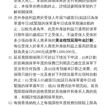
受保人死亡。末期疾病保障將於支付有關賠償後終
止，本保單亦將自動終止。詳情請參閱保單契約了
解有關保障。
意外身故利益將於受保人年屆70歲當日(如該日為保
單週年日)或緊隨的保單週年日或保單期滿自動終
止，以較先者為準。此意外身故利益只適用於保單
日期年屆65歲或以下之受保人。不論受保人受保於
多少張由泰禾人壽承保的
黃金稅悅延期年金計劃
，
每位受保人於泰禾人壽意外身故利益之最高賠償金
額為美金125,000元或港幣1,000,000元。
延長寬限期保障只可於以下情況下申請，(i)本計劃
的首兩個保單年度的保費已到期及已繳交及保單下
並沒有任何負債；及(ii)沒有預繳本計劃之保費。此
保障只能行使一次及會於下列情況最早出現時自動
終止︰(i) 受保人65歲當日(如該日為保單週年日)或
緊隨的保單週年日；或(ii) 保費供款年期完結。延長
寬限期保障的資格受限於其他條件和泰禾人壽的批
准，有關詳情請參閱保單契約。
每個香港納稅人之每個課稅年度稅務扣除額上限為