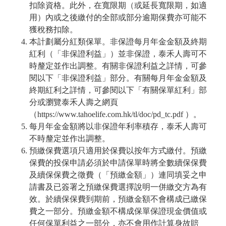
扣除資格。此外，在寬限期（或延長寬限期，如適
用）內或之後繳付的全部或部分逾期保費亦可能不
獲稅務扣除。
本計劃屬分紅類保單。非保證每月年金金額及終期
紅利（「非保證利益」）並非保證，泰禾人壽可不
時釐定並作出調整。有關非保證利益之詳情，可參
閱以下「非保證利益」部分。有關每月年金金額及
終期紅利之詳情，可參閱以下「有關保單紅利」部
分或瀏覽泰禾人壽之網頁
（https://www.tahoelife.com.hk/tl/doc/pd_tc.pdf ）。
每月年金金額將以非保證年利率積存，泰禾人壽可
不時釐定並作出調整。
預繳保費選項只適用於保費以按年方式繳付。預繳
保費的投保申請必須於申請保單時將全數續保保費
及續保保費之徵費（「預繳金額」）連同填妥之申
請書及已簽署之預繳保費選擇說明一併繳交方為有
效。於續保保費到期前，預繳金額不會構成已繳保
費之一部分。預繳金額不構成保單保證現金價值或
任何保單利益之一部分，亦不會用作計算身故賠