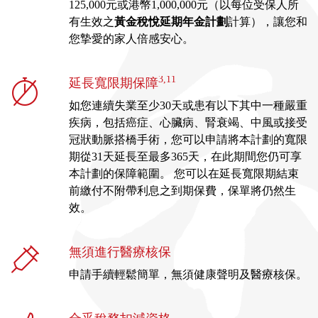
125,000元或港幣1,000,000元（以每位受保人所
有生效之
黃金稅悅延期年金計劃
計算），讓您和
您摯愛的家人倍感安心。
3,11
延長寬限期保障
如您連續失業至少30天或患有以下其中一種嚴重
疾病，包括癌症、心臟病、腎衰竭、中風或接受
冠狀動脈搭橋手術，您可以申請將本計劃的寬限
期從31天延長至最多365天，在此期間您仍可享
本計劃的保障範圍。 您可以在延長寬限期結束
前繳付不附帶利息之到期保費，保單將仍然生
效。
無須進行醫療核保
申請手續輕鬆簡單，無須健康聲明及醫療核保。