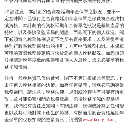
生或因依賴這些內容而引致的任何損失承擔任何責任。
## 請注意，本計劃的合資格延期年金保單之狀況，並不一
定意味閣下已繳付之合資格延期年金保單之保費符合稅務扣
減資格。本計劃的合資格延期年金保單之狀況是基於產品的
特性，以及保險業監管局的認證，而非閣下的個人狀況。閣
下必須符合稅務條例規定下之所有資格要求，以及遵從香港
特別行政區稅務局發出的指引，方可申請稅務扣減。本保單
可獲的實際稅務優惠將取決於您的個人稅務狀況。如您無須
於相關評稅年度繳納薪俸稅及個人入息稅，您未必能享有稅
務扣減優惠。
任何一般稅務資訊僅供參考，閣下不應只根據此等資訊，作
出任何與稅務相關的決策。如有任何疑問，請務必諮詢專業
稅務顧問。請注意，稅務法律、規例或詮釋均有可能有所更
改，並可能影響相關的稅務優惠，包括稅務扣減的資格標
準。我們沒有責任通知閣下有關法律、規例或詮釋之任何變
更以及其可能對閣下產生的影響。有關適用於合資格延期年
金保單的稅務扣減的更多資訊，請瀏覽
www.ia.org.hk/tc
。