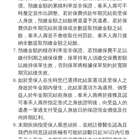
償。預繳金額的累積利率並非保證，泰禾人壽可不
時釐定並作出調整。若於保費供款年期完結前受保
人身故，預繳金額之結餘將退還予其遺產。若於保
費供款年期完結前退保或全數提取預繳金額之結
餘，泰禾人壽並不會收取任何罰款。泰禾人壽只接
納全數提取預繳金額之結餘。
預繳金額的積存利率並非保證。若預繳保費不足以
繳付到期之續保保費，保單持有人須繳交保費差額
以維持保單生效，否則保單將根據保單契約於寬限
期完結後失效。
如於受保人在生時您已選擇此結算選項及受保人之
身故於年金期內發生，此結算選項方為適用。倘受
益人於年金期完結前身故，泰禾人壽將於接獲及認
可泰禾人壽所指定形式之身故證明後，向受益人的
遺產一筆過支付受益人身故日的保證現金價值及任
何終期紅利。
末期疾病指受保人罹患頑疾，並經註冊醫生認為且
我們亦同意該頑疾極有可能於診斷日起365日內引致