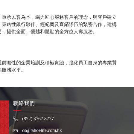
，秉承以客為本，竭力匠心服務客戶的理念，與客戶建立
、策略性銀行夥伴、經紀商及直銷隊伍的緊密合作，建構
要，提供全面、優越和體貼的全方位人壽服務。
過前瞻性的企業培訓及積極實踐，強化員工自身的專業質
高服務水平。
聯絡我們
(852) 3767 8777
cs@tahoelife.com.hk