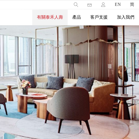
EN
简
有關泰禾人壽
產品
客戶支援
加入我們