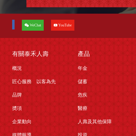
WeChat
YouTube
有關泰禾人壽
產品
概況
年金
匠心服務 以客為先
儲蓄
品牌
危疾
奬項
醫療
企業動向
人壽及其他保障
媒體報導
投資