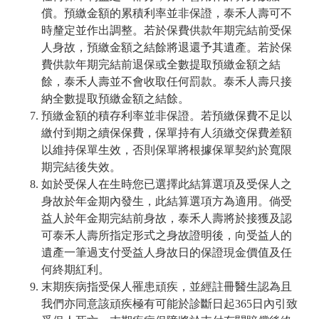
償。預繳金額的累積利率並非保證，泰禾人壽可不
時釐定並作出調整。若於保費供款年期完結前受保
人身故，預繳金額之結餘將退還予其遺產。若於保
費供款年期完結前退保或全數提取預繳金額之結
餘，泰禾人壽並不會收取任何罰款。泰禾人壽只接
納全數提取預繳金額之結餘。
預繳金額的積存利率並非保證。若預繳保費不足以
繳付到期之續保保費，保單持有人須繳交保費差額
以維持保單生效，否則保單將根據保單契約於寬限
期完結後失效。
如於受保人在生時您已選擇此結算選項及受保人之
身故於年金期內發生，此結算選項方為適用。倘受
益人於年金期完結前身故，泰禾人壽將於接獲及認
可泰禾人壽所指定形式之身故證明後，向受益人的
遺產一筆過支付受益人身故日的保證現金價值及任
何終期紅利。
末期疾病指受保人罹患頑疾，並經註冊醫生認為且
我們亦同意該頑疾極有可能於診斷日起365日內引致