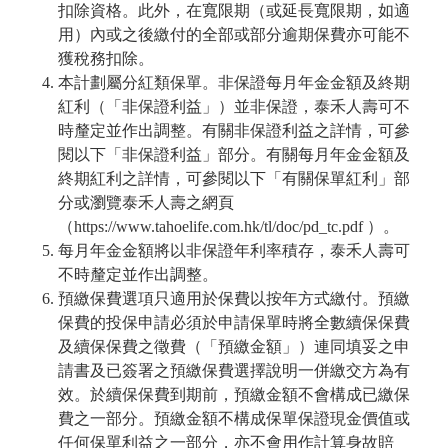
扣除資格。此外，在寬限期（或延長寬限期，如適
用）內或之後繳付的全部或部分逾期保費亦可能不
獲稅務扣除。
本計劃屬分紅類保單。非保證每月年金金額及終期
紅利（「非保證利益」）並非保證，泰禾人壽可不
時釐定並作出調整。有關非保證利益之詳情，可參
閱以下「非保證利益」部分。有關每月年金金額及
終期紅利之詳情，可參閱以下「有關保單紅利」部
分或瀏覽泰禾人壽之網頁
（https://www.tahoelife.com.hk/tl/doc/pd_tc.pdf ）。
每月年金金額將以非保證年利率積存，泰禾人壽可
不時釐定並作出調整。
預繳保費選項只適用於保費以按年方式繳付。預繳
保費的投保申請必須於申請保單時將全數續保保費
及續保保費之徵費（「預繳金額」）連同填妥之申
請書及已簽署之預繳保費選擇說明一併繳交方為有
效。於續保保費到期前，預繳金額不會構成已繳保
費之一部分。預繳金額不構成保單保證現金價值或
任何保單利益之一部分，亦不會用作計算身故賠