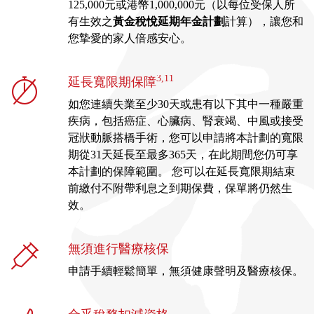
125,000元或港幣1,000,000元（以每位受保人所
有生效之
黃金稅悅延期年金計劃
計算），讓您和
您摯愛的家人倍感安心。
3,11
延長寬限期保障
如您連續失業至少30天或患有以下其中一種嚴重
疾病，包括癌症、心臟病、腎衰竭、中風或接受
冠狀動脈搭橋手術，您可以申請將本計劃的寬限
期從31天延長至最多365天，在此期間您仍可享
本計劃的保障範圍。 您可以在延長寬限期結束
前繳付不附帶利息之到期保費，保單將仍然生
效。
無須進行醫療核保
申請手續輕鬆簡單，無須健康聲明及醫療核保。