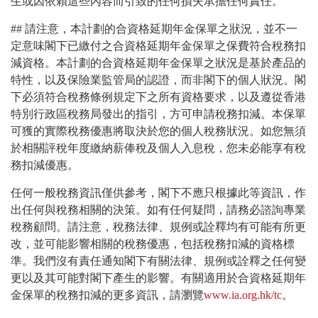
生或因依賴這些內容而引致的任何損失承擔任何責任。
## 請注意，本計劃的合資格延期年金保單之狀況，並不一
定意味閣下已繳付之合資格延期年金保單之保費符合稅務扣
減資格。本計劃的合資格延期年金保單之狀況是基於產品的
特性，以及保險業監管局的認證，而非閣下的個人狀況。閣
下必須符合稅務條例規定下之所有資格要求，以及遵從香港
特別行政區稅務局發出的指引，方可申請稅務扣減。本保單
可獲的實際稅務優惠將取決於您的個人稅務狀況。如您無須
於相關評稅年度繳納薪俸稅及個人入息稅，您未必能享有稅
務扣減優惠。
任何一般稅務資訊僅供參考，閣下不應只根據此等資訊，作
出任何與稅務相關的決策。如有任何疑問，請務必諮詢專業
稅務顧問。請注意，稅務法律、規例或詮釋均有可能有所更
改，並可能影響相關的稅務優惠，包括稅務扣減的資格標
準。我們沒有責任通知閣下有關法律、規例或詮釋之任何變
更以及其可能對閣下產生的影響。有關適用於合資格延期年
金保單的稅務扣減的更多資訊，請瀏覽
www.ia.org.hk/tc
。