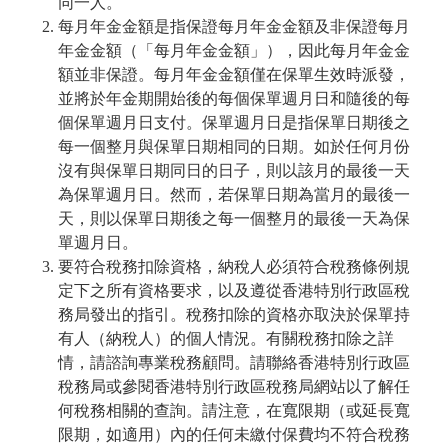
同一人。
每月年金金額是指保證每月年金金額及非保證每月
年金金額（「每月年金金額」），因此每月年金金
額並非保證。每月年金金額僅在保單生效時派發，
並將於年金期開始後的每個保單週月日和隨後的每
個保單週月日支付。保單週月日是指保單日期後之
每一個整月與保單日期相同的日期。如於任何月份
沒有與保單日期同日的日子，則以該月的最後一天
為保單週月日。然而，若保單日期為當月的最後一
天，則以保單日期後之每一個整月的最後一天為保
單週月日。
要符合稅務扣除資格，納稅人必須符合稅務條例規
定下之所有資格要求，以及遵從香港特別行政區稅
務局發出的指引。稅務扣除的資格亦取決於保單持
有人（納稅人）的個人情況。有關稅務扣除之詳
情，請諮詢專業稅務顧問。請聯絡香港特別行政區
稅務局或參閱香港特別行政區稅務局網站以了解任
何稅務相關的查詢。請注意，在寬限期（或延長寬
限期，如適用）內的任何未繳付保費均不符合稅務