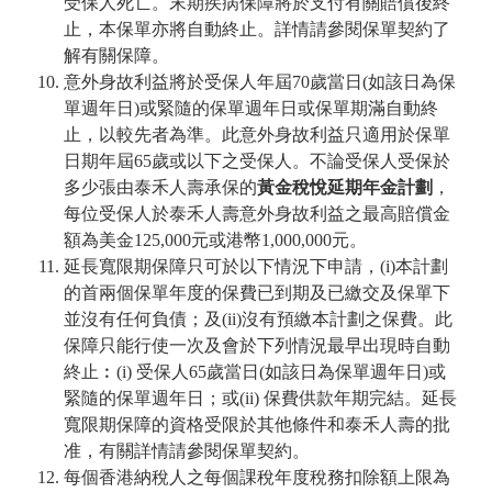
受保人死亡。末期疾病保障將於支付有關賠償後終
止，本保單亦將自動終止。詳情請參閱保單契約了
解有關保障。
意外身故利益將於受保人年屆70歲當日(如該日為保
單週年日)或緊隨的保單週年日或保單期滿自動終
止，以較先者為準。此意外身故利益只適用於保單
日期年屆65歲或以下之受保人。不論受保人受保於
多少張由泰禾人壽承保的
黃金稅悅延期年金計劃
，
每位受保人於泰禾人壽意外身故利益之最高賠償金
額為美金125,000元或港幣1,000,000元。
延長寬限期保障只可於以下情況下申請，(i)本計劃
的首兩個保單年度的保費已到期及已繳交及保單下
並沒有任何負債；及(ii)沒有預繳本計劃之保費。此
保障只能行使一次及會於下列情況最早出現時自動
終止︰(i) 受保人65歲當日(如該日為保單週年日)或
緊隨的保單週年日；或(ii) 保費供款年期完結。延長
寬限期保障的資格受限於其他條件和泰禾人壽的批
准，有關詳情請參閱保單契約。
每個香港納稅人之每個課稅年度稅務扣除額上限為