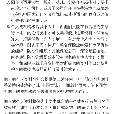
因任何适用法律、规定、法规、实务守则或指引，要求
或规定本公司和／或其子公司向任何在香港境内或境外
（包括中国大陆）的政府部门或其他适当的政府或监管
机关作出的披露；及
个人资料转移给以下人士，而他们只能在有合理需要履
行上述目的之情况下才可收集和使用这些资料：保险理
算人、持牌保险中介人；雇主；医护专业人士；医院；
会计师；财务顾问；律师；整合保险业申索和承保资料
的组织；防欺诈组织；其他保险公司（无论是直接地，
或是通过防欺诈组织或本段中指名的其他人士）；警
察；和保险业就现有资料而对所提供的资料作出分析和
检查的数据库或登记册（及其运营者）。
阁下的个人资料可能会提供给上述任何一方，该方可能位于
香港境内或境外(包括中国大陆），而就此而言，阁下同意
将阁下的资料移转至香港境外(包括中国大陆）。
阁下的个人资料将仅为上文中规定的一个或多个有关目的而
被移转。如欲了解本公司为推广或促销目的而使用阁下的个
人资料的政策，请参阅下文「为直接促销目的而使用个人资